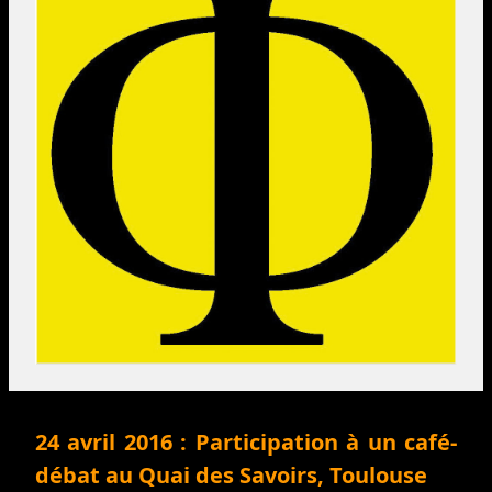
24 avril 2016 : Participation à un café-
débat au Quai des Savoirs, Toulouse